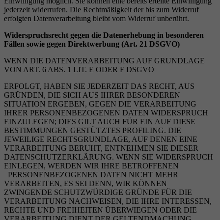
Einwilligung möglich. Sie können eine bereits erteilte Einwilligung
jederzeit widerrufen. Die Rechtmäßigkeit der bis zum Widerruf
erfolgten Datenverarbeitung bleibt vom Widerruf unberührt.
Widerspruchsrecht gegen die Datenerhebung in besonderen
F
ä
llen sowie gegen Direktwerbung (Art. 21 DSGVO)
WENN DIE DATENVERARBEITUNG AUF GRUNDLAGE
VON ART. 6 ABS. 1 LIT. E ODER F DSGVO
ERFOLGT, HABEN SIE JEDERZEIT DAS RECHT, AUS
GRÜNDEN, DIE SICH AUS IHRER BESONDEREN
SITUATION ERGEBEN, GEGEN DIE VERARBEITUNG
IHRER PERSONENBEZOGENEN DATEN WIDERSPRUCH
EINZULEGEN; DIES GILT AUCH FÜR EIN AUF DIESE
BESTIMMUNGEN GESTÜTZTES PROFILING. DIE
JEWEILIGE RECHTSGRUNDLAGE, AUF DENEN EINE
VERARBEITUNG BERUHT, ENTNEHMEN SIE DIESER
DATENSCHUTZERKLÄRUNG. WENN SIE WIDERSPRUCH
EINLEGEN, WERDEN WIR IHRE BETROFFENEN
PERSONENBEZOGENEN DATEN NICHT MEHR
VERARBEITEN, ES SEI DENN, WIR KÖNNEN
ZWINGENDE SCHUTZWÜRDIGE GRÜNDE FÜR DIE
VERARBEITUNG NACHWEISEN, DIE IHRE INTERESSEN,
RECHTE UND FREIHEITEN ÜBERWIEGEN ODER DIE
VERARBEITUNG DIENT DER GELTENDMACHUNG,