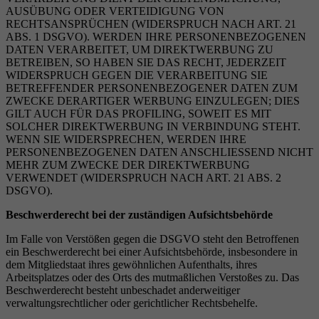
AUSÜBUNG ODER VERTEIDIGUNG VON
RECHTSANSPRÜCHEN (WIDERSPRUCH NACH ART. 21
ABS. 1 DSGVO). WERDEN IHRE PERSONENBEZOGENEN
DATEN VERARBEITET, UM DIREKTWERBUNG ZU
BETREIBEN, SO HABEN SIE DAS RECHT, JEDERZEIT
WIDERSPRUCH GEGEN DIE VERARBEITUNG SIE
BETREFFENDER PERSONENBEZOGENER DATEN ZUM
ZWECKE DERARTIGER WERBUNG EINZULEGEN; DIES
GILT AUCH FÜR DAS PROFILING, SOWEIT ES MIT
SOLCHER DIREKTWERBUNG IN VERBINDUNG STEHT.
WENN SIE WIDERSPRECHEN, WERDEN IHRE
PERSONENBEZOGENEN DATEN ANSCHLIESSEND NICHT
MEHR ZUM ZWECKE DER DIREKTWERBUNG
VERWENDET (WIDERSPRUCH NACH ART. 21 ABS. 2
DSGVO).
Beschwerderecht bei der zust
ä
ndigen Aufsichtsbeh
ö
rde
Im Falle von Verstößen gegen die DSGVO steht den Betroffenen
ein Beschwerderecht bei einer Aufsichtsbehörde, insbesondere in
dem Mitgliedstaat ihres gewöhnlichen Aufenthalts, ihres
Arbeitsplatzes oder des Orts des mutmaßlichen Verstoßes zu. Das
Beschwerderecht besteht unbeschadet anderweitiger
verwaltungsrechtlicher oder gerichtlicher Rechtsbehelfe.